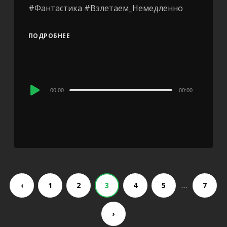
#Фантастика #Взлетаем_Немедленно
ПОДРОБНЕЕ
Audio
00:00
00:00
Player
…
‹
1
2
3
4
5
7
›