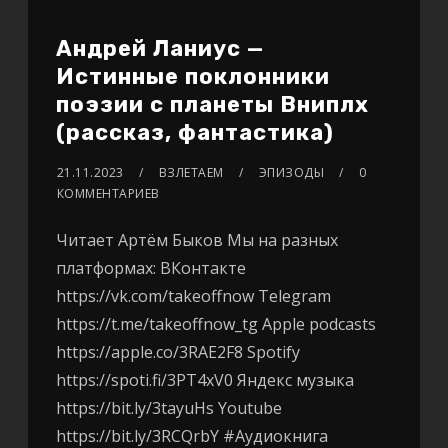
Андрей Ланиус —
Истинные поклонники
поэзии с планеты Вниплх
(рассказ, фантастика)
21.11.2023
ВЗЛЕТАЕМ
ЭПИЗОДЫ
0
КОММЕНТАРИЕВ
Читает Артём Быков Мы на разных
платформах: ВКонтакте
https://vk.com/takeoffnow Telegram
https://t.me/takeoffnow_tg Apple podcasts
https://apple.co/3RAE2F8 Spotify
https://spoti.fi/3PT4xV0 Яндекс музыка
https://bit.ly/3tayuHs Youtube
https://bit.ly/3RCQrbY #Аудиокнига