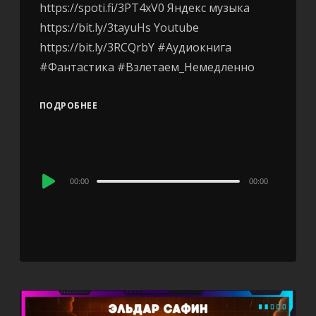
https://spoti.fi/3PT4xV0 Яндекс музыка
https://bit.ly/3tayuHs Youtube
https://bit.ly/3RCQrbY #Аудиокнига
#Фантастика #Взлетаем_Немедленно
ПОДРОБНЕЕ
Audio
00:00
00:00
Player