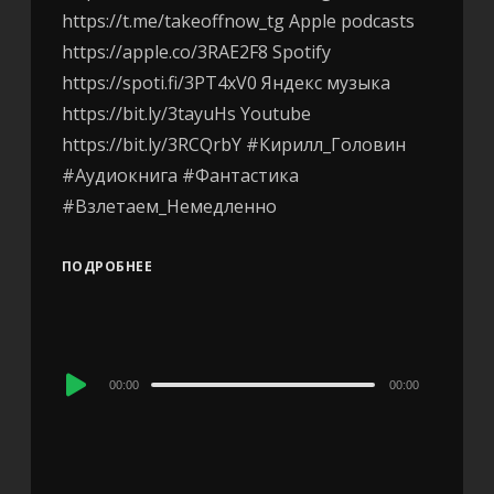
https://t.me/takeoffnow_tg Apple podcasts
https://apple.co/3RAE2F8 Spotify
https://spoti.fi/3PT4xV0 Яндекс музыка
https://bit.ly/3tayuHs Youtube
https://bit.ly/3RCQrbY #Кирилл_Головин
#Аудиокнига #Фантастика
#Взлетаем_Немедленно
ПОДРОБНЕЕ
Audio
00:00
00:00
Player