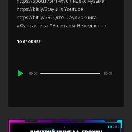
https://spoti.fi/3PT4xV0 Яндекс музыка
https://bit.ly/3tayuHs Youtube
https://bit.ly/3RCQrbY #Аудиокнига
#Фантастика #Взлетаем_Немедленно
ПОДРОБНЕЕ
Audio
00:00
00:00
Player