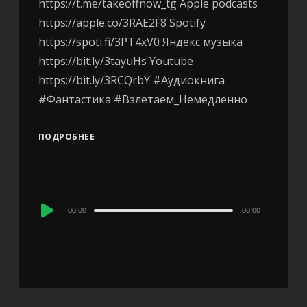
https://t.me/takeoffnow_tg Apple podcasts
https://apple.co/3RAE2F8 Spotify
https://spoti.fi/3PT4xV0 Яндекс музыка
https://bit.ly/3tayuHs Youtube
https://bit.ly/3RCQrbY #Аудиокнига
#Фантастика #Взлетаем_Немедленно
ПОДРОБНЕЕ
Audio
00:00
00:00
Player