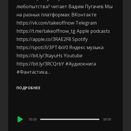
любопытства? читает Вадим Пугачев Мы
на разных платформах: ВКонтакте
https://vk.com/takeoffnow Telegram
https://t.me/takeoffnow_tg Apple podcasts
https://apple.co/3RAE2F8 Spotify
https://spoti.fi/3PT4xV0 Яндекс музыка
https://bit.ly/3tayuHs Youtube
https://bit.ly/3RCQrbY #Аудиокнига
#Фантастика…
ПОДРОБНЕЕ
Audio
00:00
00:00
Player