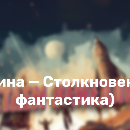
ина — Столкновен
фантастика)