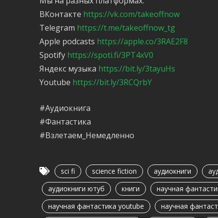
Мы на разных платформах:
ВКонтакте
https://vk.com/takeoffnow
Telegram
https://t.me/takeoffnow_tg
Apple podcasts
https://apple.co/3RAE2F8
Spotify
https://spoti.fi/3PT4xV0
Яндекс музыка
https://bit.ly/3tayuHs
Youtube
https://bit.ly/3RCQrbY
#Аудиокнига
#Фантастика
#Взлетаем_Немедленно
sci fi
science fiction
аудиокниги
ау
аудиокниги ютуб
книги
научная фантасти
научная фантастика youtube
научная фантаст