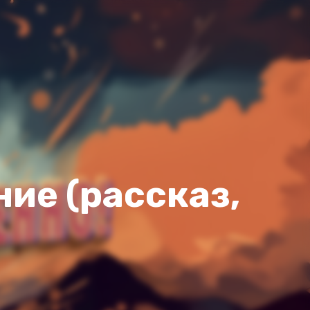
ие (рассказ,
2x
1.5x
1.25x
1x