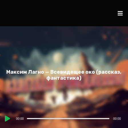
Максим Лагно — Всевидещее око (рассказ,
фантастика)
Audio
00:00
00:00
Player