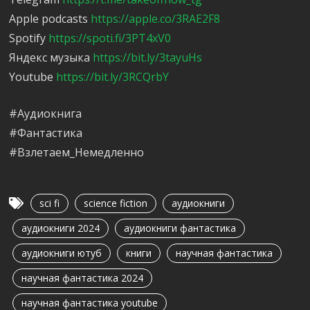
Apple podcasts
https://apple.co/3RAE2F8
Spotify
https://spoti.fi/3PT4xV0
Яндекс музыка
https://bit.ly/3tayuHs
Youtube
https://bit.ly/3RCQrbY
#Аудиокнига
#Фантастика
#Взлетаем_Немедленно
sci fi
science fiction
аудиокниги
аудиокниги 2024
аудиокниги фантастика
аудиокниги ютуб
книги
научная фантастика
научная фантастика 2024
научная фантастика youtube