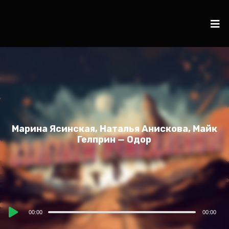
Марина Ясинская, Наталья Анискова, Майк
Гелприн — Одор
Audio
00:00
00:00
Player