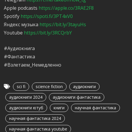
Apple podcasts
https://apple.co/3RAE2F8
Spotify
https://spoti.fi/3PT4xV0
Яндекс музыка
https://bit.ly/3tayuHs
Youtube
https://bit.ly/3RCQrbY
#Аудиокнига
#Фантастика
#Взлетаем_Немедленно
sci fi
science fiction
аудиокниги
аудиокниги 2024
аудиокниги фантастика
аудиокниги ютуб
книги
научная фантастика
научная фантастика 2024
научная фантастика youtube