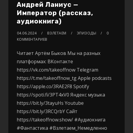
Андрей Ланиус —
Император (рассказ,
аудиокнига)
04.06.2024
ВЗЛЕТАЕМ
ЭПИЗОДЫ
0
КОММЕНТАРИЕВ
Читает Артём Быков Мы на разных
платформах: ВКонтакте
https://vk.com/takeoffnow Telegram
https://t.me/takeoffnow_tg Apple podcasts
https://apple.co/3RAE2F8 Spotify
https://spoti.fi/3PT4xV0 Яндекс музыка
https://bit.ly/3tayuHs Youtube
https://bit.ly/3RCQrbY Сайт
https://takeoffnow.show/ #Аудиокнига
#Фантастика #Взлетаем_Немедленно