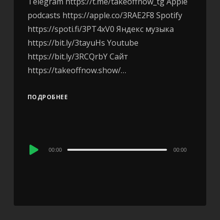
Telegram https://t.me/takeoffnow_tg Apple
podcasts https://apple.co/3RAE2F8 Spotify
https://spoti.fi/3PT4xV0 Яндекс музыка
https://bit.ly/3tayuHs Youtube
https://bit.ly/3RCQrbY Сайт
https://takeoffnow.show/…
ПОДРОБНЕЕ
Audio
00:00
00:00
Player