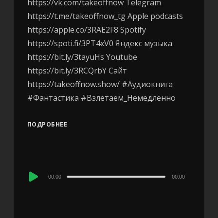
https://vk.com/takeoffnow Telegram
https://t.me/takeoffnow_tg Apple podcasts
https://apple.co/3RAE2F8 Spotify
https://spoti.fi/3PT4xV0 Яндекс музыка
https://bit.ly/3tayuHs Youtube
https://bit.ly/3RCQrbY Сайт
https://takeoffnow.show/ #Аудиокнига
#Фантастика #Взлетаем_Немедленно
ПОДРОБНЕЕ
Audio
00:00
00:00
Player