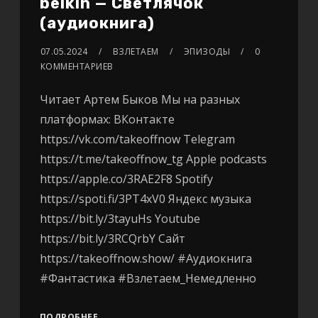
belkin — Светлячок
(аудиокнига)
07.05.2024
ВЗЛЕТАЕМ
ЭПИЗОДЫ
0
КОММЕНТАРИЕВ
Читает Артем Быков Мы на разных
платформах: ВКонтакте
https://vk.com/takeoffnow Telegram
https://t.me/takeoffnow_tg Apple podcasts
https://apple.co/3RAE2F8 Spotify
https://spoti.fi/3PT4xV0 Яндекс музыка
https://bit.ly/3tayuHs Youtube
https://bit.ly/3RCQrbY Сайт
https://takeoffnow.show/ #Аудиокнига
#Фантастика #Взлетаем_Немедленно
ПОДРОБНЕЕ