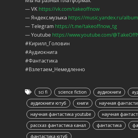
Мы на разных платформах:
— VK
https://vk.com/takeoffnow
— Яндекс.музыка
https://music.yandex.ru/albu
— Telegram
https://t.me/takeoffnow_tg
— Youtube
https://www.youtube.com/@TakeOffN
#Кирилл_Головин
#Аудиокнига
#Фантастика
#Взлетаем_Немедленно
sci fi
science fiction
аудиокниги
ау
аудиокниги ютуб
книги
научная фантасти
научная фантастика youtube
научная фантаст
рассказ фантастика канал
фантастика
фа
фантастика ютуб