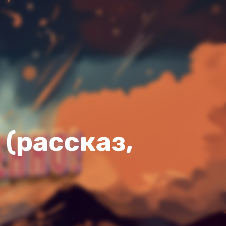
 (рассказ,
2x
1.5x
1.25x
1x