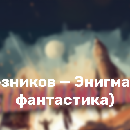
зников — Энигма
фантастика)