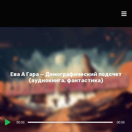
Ева А Гара — Демографический подсчет
(аудиокнига, фантастика)
Audio
00:00
00:00
Player